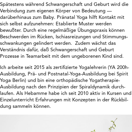
Spätes­tens während Schwan­ger­schaft und Geburt wird die
Verbin­dung zum eigenen Körper von Bedeu­tung —
darüber­hinaus zum Baby. Pränatal Yoga hilft Kontakt mit
sich selbst aufzu­nehmen: Etablierte Muster werden
bewußter. Durch eine regel­mä­ßige Übungs­praxis können
Beschwerden im Rücken, Ischi­as­rei­zungen und Stim­mungs­
schwan­kungen gelin­dert werden. Zudem wächst das
Verständnis dafür, daß Schwan­ger­schaft und Geburt
Prozesse in Team­ar­beit mit dem unge­bo­renen Kind sind.
Ich arbeite seit 2015 als zerti­fi­zierte Yoga­leh­rerin (YA 200h-
Ausbil­dung, Prä- und Post­natal-Yoga-Ausbil­dung bei Spirit
Yoga Berlin) und bin eine ortho­pä­di­sche Yoga­the­rapie-
Ausbil­dung nach den Prin­zi­pien der Spiral­dy­namik durch­
laufen. Als Hebamme habe ich seit 2010 aktiv in Kursen und
Einzel­un­ter­richt Erfah­rungen mit Konzepten in der Rück­bil­
dung sammeln können.